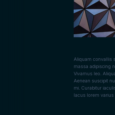
Aliquam convallis s
massa adipiscing ni
Vivamus leo. Aliqua
Aenean suscipit nul
mi. Curabitur iacul
lacus lorem varius