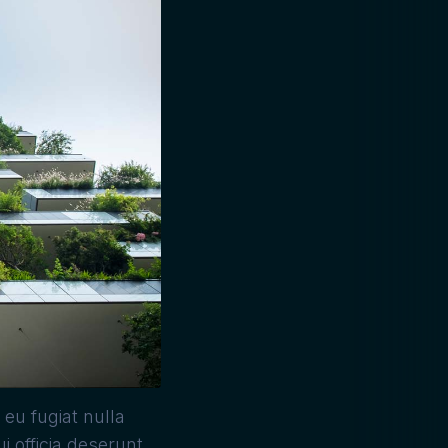
 eu fugiat nulla
i officia deserunt