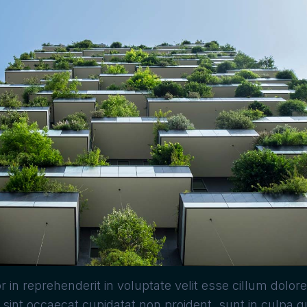
r in reprehenderit in voluptate velit esse cillum dolore
 sint occaecat cupidatat non proident, sunt in culpa qu