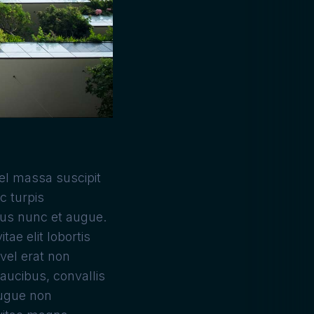
vel massa suscipit
c turpis
cus nunc et augue.
tae elit lobortis
vel erat non
faucibus, convallis
augue non