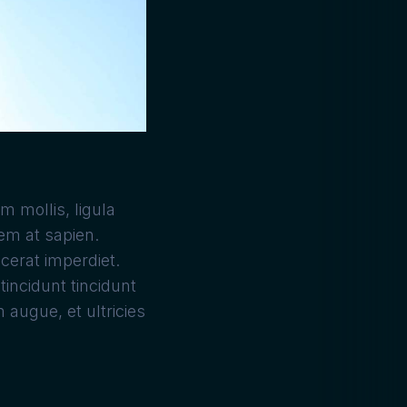
m mollis, ligula
em at sapien.
cerat imperdiet.
incidunt tincidunt
 augue, et ultricies