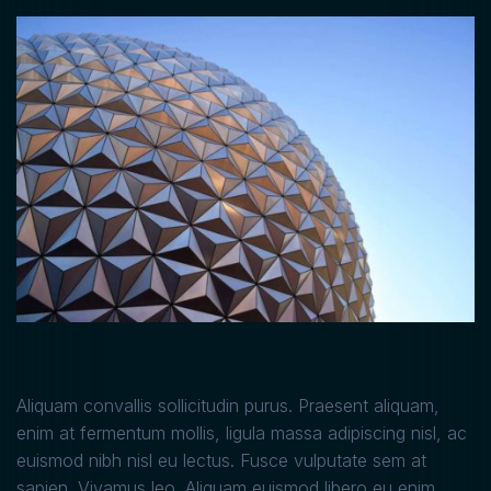
Aliquam convallis sollicitudin purus. Praesent aliquam,
enim at fermentum mollis, ligula massa adipiscing nisl, ac
euismod nibh nisl eu lectus. Fusce vulputate sem at
sapien. Vivamus leo. Aliquam euismod libero eu enim.